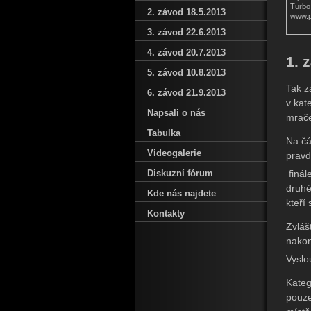
Turbo 
2. závod 18.5.2013
www.
3. závod 22.6.2013
4. závod 20.7.2013
1. 
5. závod 10.8.2013
Tak z
6. závod 21.9.2013
v kat
Napsali o nás
mrače
Tabulka
Na čá
Videogalerie
pravd
Diskuzní fórum
finál
druhé
Kde nás najdete
kteří
Kontakty
Zvláš
nakon
Vyslo
Kateg
pouze