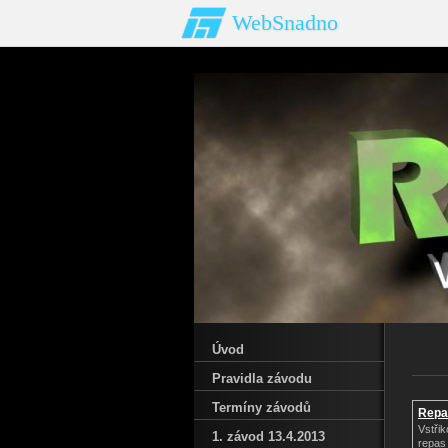
WebSnadno
Úvod
Pravidla závodu
Termíny závodů
Repa
Turb
Vstřik
1. závod 13.4.2013
repas