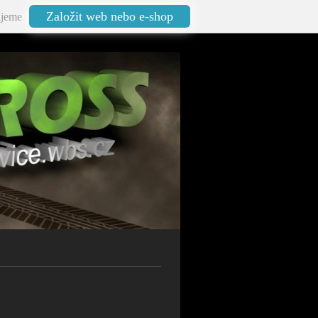
Založit web nebo e-shop
jeme