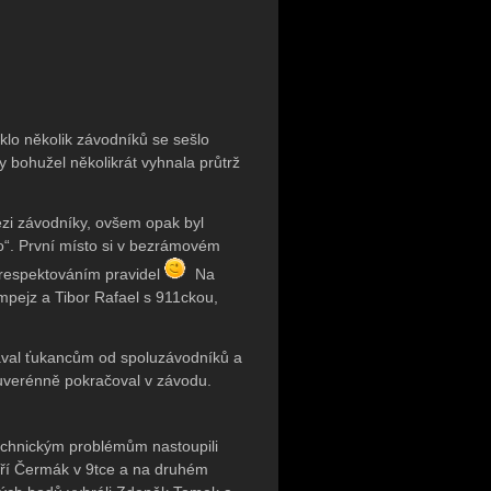
klo několik závodníků se sešlo
 bohužel několikrát vyhnala průtrž
zi závodníky, ovšem opak byl
lo“. První místo si v bezrámovém
 respektováním pravidel
Na
mpejz a Tibor Rafael s 911ckou,
olával ťukancům od spoluzávodníků a
suverénně pokračoval v závodu.
technickým problémům nastoupili
Jiří Čermák v 9tce a na druhém