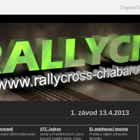
Doporuču
1. závod 13.4.2013
sované
ATC Jadran
El. polohovací postele
odmychadlo
ovače Střed turba turbo
kemp u Františkových Lázní
Prodej a nájem zdravotní
luxusní mobilní domy chaty
techniky