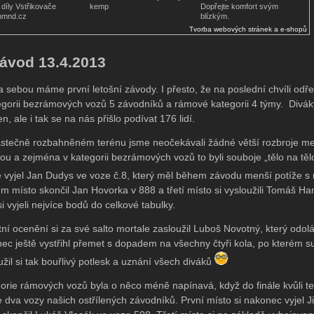
díly Vstřikovače
kemp
Dopřejte komfort svým
pmnd.cz
blízkým.
Tvorba webových stránek a e-shopů
závod 13.4.2013
a sebou máme první letošní závody. I přesto, že na poslední chvíli odře
egorii bezrámových vozů 5 závodníků a rámové kategorii 4 týmy. Diváky
n, ale i tak se na nás přišlo podívat 176 lidí.
stečně rozbahněném terénu jsme neočekávali žádné větší rozbroje me
ou a zejména v kategorii bezrámových vozů to byli souboje „tělo na tě
e vyjel Jan Dudys ve voze č.8, který měl během závodu menší potíže s
m místo skončil Jan Hovorka v 888 a třetí místo si vysloužili Tomáš Ha
 si vyjeli nejvíce bodů do celkové tabulky.
tní ocenění si za své salto mortale zasloužil Luboš Novotný, který od
ec ještě vystřihl přemet s dopadem na všechny čtyři kola, po kterém 
užil si tak bouřlivý potlesk a uznání všech diváků
orie rámových vozů byla o něco méně napínavá, když do finále kvůli 
 dva vozy našich ostřílených závodníků. První místo si nakonec vyjel 