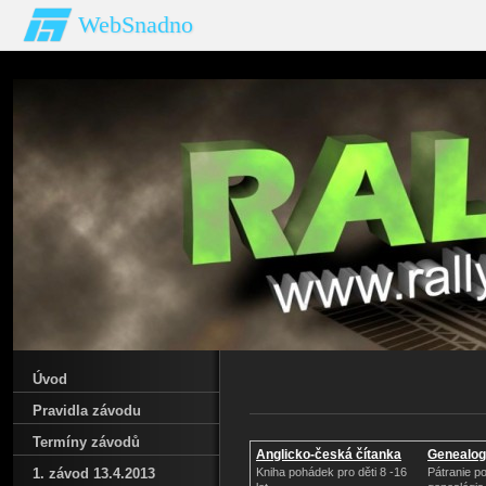
WebSnadno
Úvod
Pravidla závodu
Termíny závodů
Anglicko-česká čítanka
Genealog.
1. závod 13.4.2013
Kniha pohádek pro děti 8 -16
Pátranie p