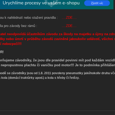
sou k nahlédnutí nebo stažení pravidla :
....ZDE....
vidla pro závody bez rámů :
....ZDE....
atel neodpovídá účastníkům závodu za škody na majetku a újmy na zdrav
dky nebo úmrtí v průběhu závodů zaviněné jakoukoliv událostí, všichni 
í nebezpečí!!!
R!
rňujeme závodníky, že jsou dle pravidel povinni mít pod každám vozidle
 nepropustnou plachtu či vaničku pod motor!!! Je to podmínka přihláše
odě se závodníky jsou od 1.8. 2011 povoleny pneumatiky jakéhokoliv druhu v
 kola (domácí traktůrky apod.) a kola s hřeby či řetězy.