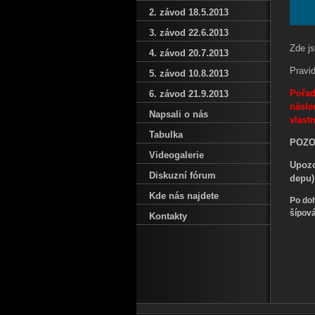
2. závod 18.5.2013
3. závod 22.6.2013
Zde j
4. závod 20.7.2013
Pra
5. závod 10.8.2013
Pořad
6. závod 21.9.2013
násle
Napsali o nás
vlastn
Tabulka
POZO
Videogalerie
Upozo
Diskuzní fórum
depu)
Kde nás najdete
Po doh
šípová
Kontakty