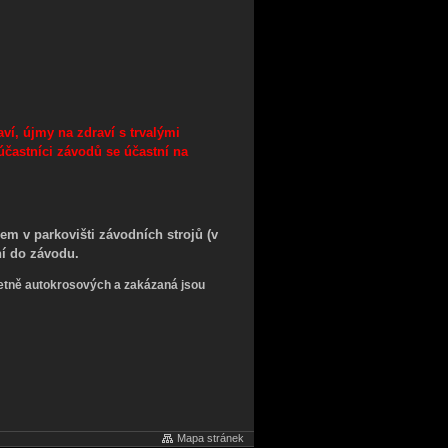
í, újmy na zdraví s trvalými
účastníci závodů se účastní na
m v parkovišti závodních strojů (v
ní do závodu.
četně autokrosových a zakázaná jsou
Mapa stránek