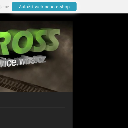
Založit web nebo e-shop
jeme