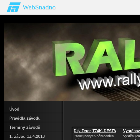
WebSnadno
Úvod
Pravidla závodu
Termíny závodů
Díly Zetor, TZ4K, DESTA
Vystěhová
1. závod 13.4.2013
Prodej nových náhradních
Vystěhujem