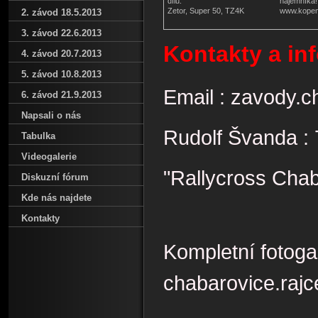
dílů.
nájemníka!
Zetor, Super 50, TZ4K
www.kope
2. závod 18.5.2013
3. závod 22.6.2013
Kontakty a in
4. závod 20.7.2013
5. závod 10.8.2013
Email : zavody.
6. závod 21.9.2013
Napsali o nás
Rudolf Švanda :
Tabulka
Videogalerie
"Rallycross Chab
Diskuzní fórum
Kde nás najdete
Kontakty
Kompletní fotog
chabarovice.rajc