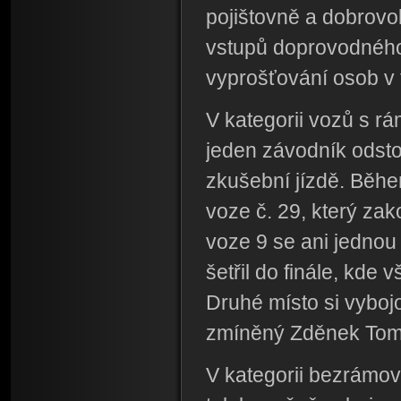
pojištovně a dobrovo
vstupů doprovodného
vyprošťování osob v 
V kategorii vozů s rá
jeden závodník odst
zkušební jízdě. Běh
voze č. 29, který zak
voze 9 se ani jednou
šetřil do finále, kd
Druhé místo si vybojov
zmíněný Zděnek Tom
V kategorii bezrámový