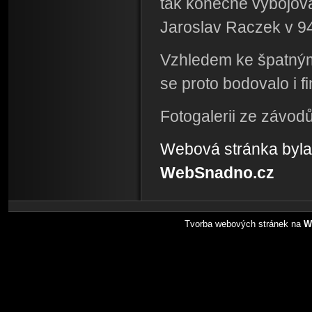
tak konečně vybojova
Jaroslav Raczek v 94c
Vzhledem ke špatný
se proto bodovalo i f
Fotogalerii ze závodů
Webová stránka byla
WebSnadno.cz
Tvorba webových stránek na
W