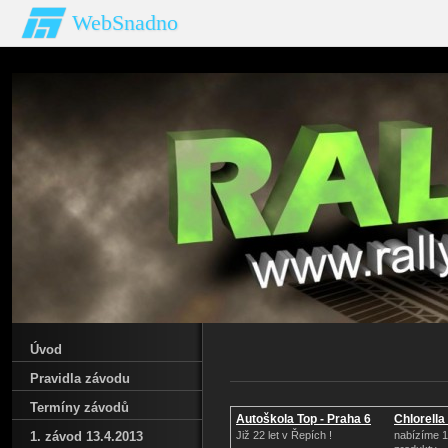
WebSnadno
Úvod
Pravidla závodu
Termíny závodů
Autoškola Top - Praha 6
Chlorell
1. závod 13.4.2013
Již 22 let v Řepích !
nabízíme 1